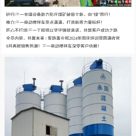
砼行|三一充填设备助力彭庄煤矿破局立新，向“绿”而行！
推介|三一电动搅拌车亮点满满，打造新质力量标杆！
匠心不打烊|三一工程师以坚守铸就承诺，共筑客户成功之路
全员内驱，共赢未来 | 泵路事业部2024年国庆培训营圆满收官
9月再掀销售热潮！三一电动搅拌车深受客户信赖！