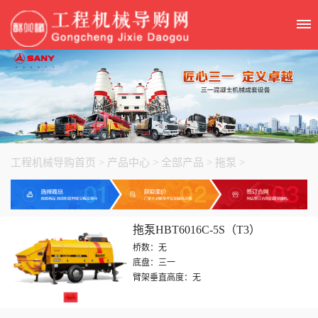
工程机械导购首页
>
产品中心
>
全部产品
>
拖泵
>
拖泵HBT6016C-5S（T3）
桥数：无
底盘：三一
臂架垂直高度：无