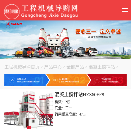
工程机械导购首页
>
产品中心
>
全部产品
>
混凝土搅拌站
>
混凝土搅拌站HZS60FF8
桥数：2桥
底盘：三一
臂架垂直高度：47m