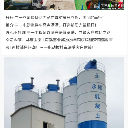
砼行|三一充填设备助力彭庄煤矿破局立新，向“绿”而行！
推介|三一电动搅拌车亮点满满，打造新质力量标杆！
匠心不打烊|三一工程师以坚守铸就承诺，共筑客户成功之路
全员内驱，共赢未来 | 泵路事业部2024年国庆培训营圆满收官
9月再掀销售热潮！三一电动搅拌车深受客户信赖！