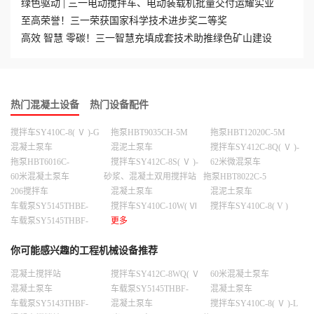
绿色驱动 | 三一电动搅拌车、电动装载机批量交付运耀实业
至高荣誉！三一荣获国家科学技术进步奖二等奖
高效 智慧 零碳！三一智慧充填成套技术助推绿色矿山建设
热门混凝土设备
热门设备配件
搅拌车SY410C-8( Ⅴ )-G
拖泵HBT9035CH-5M
拖泵HBT12020C-5M
混凝土泵车
混泥土泵车
搅拌车SY412C-8Q( Ⅴ )-
D
拖泵HBT6016C-
搅拌车SY412C-8S( Ⅴ )-
62米微混泵车
D
5S（T3）
60米混凝土泵车
砂浆、混凝土双用搅拌站
拖泵HBT8022C-5
SZS2000LX
206搅拌车
混凝土泵车
混泥土泵车
车载泵SY5145THBE-
搅拌车SY410C-10W( Ⅵ
搅拌车SY410C-8( V )
9025C-10S
)-G
车载泵SY5145THBF-
更多
9025C-10S
你可能感兴趣的工程机械设备推荐
混凝土搅拌站
搅拌车SY412C-8WQ( Ⅴ
60米混凝土泵车
HZS240C8DC8D
)-D
混凝土泵车
车载泵SY5145THBF-
混凝土泵车
9025C-10S
车载泵SY5143THBF-
混凝土泵车
搅拌车SY410C-8( Ⅴ )-L
9025C -10S