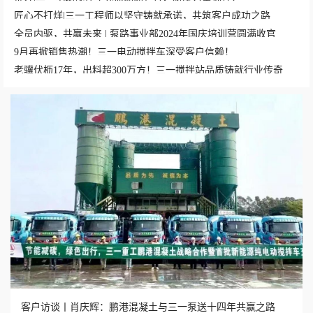
匠心不打烊|三一工程师以坚守铸就承诺，共筑客户成功之路
全员内驱，共赢未来 | 泵路事业部2024年国庆培训营圆满收官
9月再掀销售热潮！三一电动搅拌车深受客户信赖！
老骥伏枥17年，出料超300万方！三一搅拌站品质铸就行业传奇
客户访谈丨肖庆辉：鹏港混凝土与三一泵送十四年共赢之路