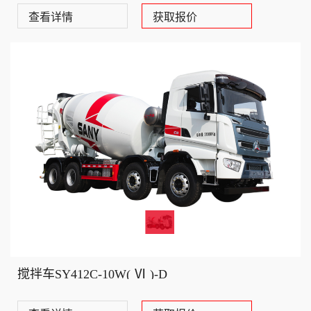
查看详情
获取报价
搅拌车SY412C-10W( Ⅵ )-D