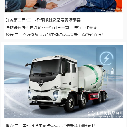
江苏第三届“三一杯”羽毛球邀请赛圆满落幕
陕物联及陕西物流企业一行到三一重工进行工作交流
砼行|三一充填设备助力彭庄煤矿破局立新，向“绿”而行！
推介|三一电动搅拌车亮点满满，打造新质力量标杆！